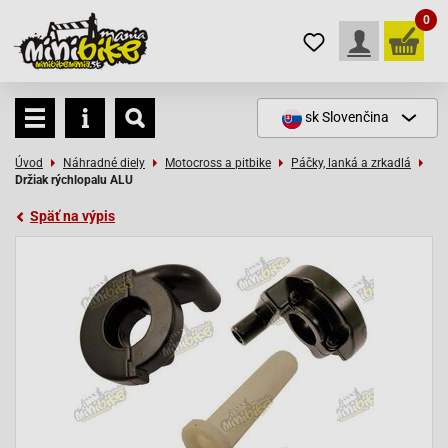
0
sk
Slovenčina
Úvod
Náhradné diely
Motocross a pitbike
Páčky, lanká a zrkadlá
Držiak rýchlopalu ALU
Späť na výpis