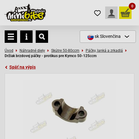
0
sk
Slovenčina
Úvod
Náhradné diely
Skútre 50-80ccm
Páčky, lanká a zrkadlá
Držiak brzdovej páčky - protikus pre Kymco 50-125ccm
Späť na výpis