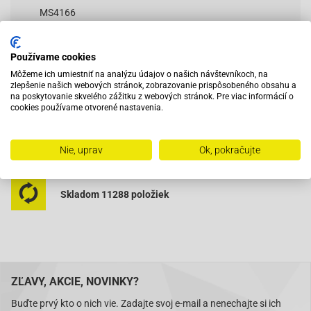
MS4166
Používame cookies
Vybavený servis s odborným vyškoleným personálom
Môžeme ich umiestniť na analýzu údajov o našich návštevníkoch, na
zlepšenie našich webových stránok, zobrazovanie prispôsobeného obsahu a
na poskytovanie skvelého zážitku z webových stránok. Pre viac informácií o
cookies používame otvorené nastavenia.
Pri objednaní do 12:00 tovar zajtra u vás
Nie, uprav
Ok, pokračujte
Na trhu od roku 2007
Skladom 11288 položiek
ZĽAVY, AKCIE, NOVINKY?
Buďte prvý kto o nich vie. Zadajte svoj e-mail a nenechajte si ich