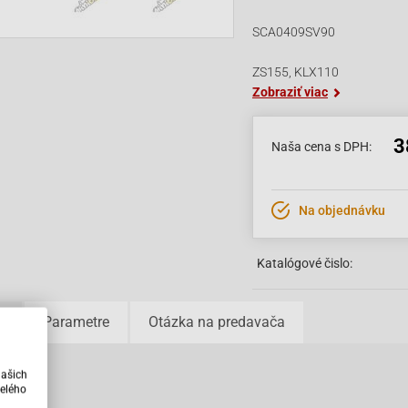
SCA0409SV90
ZS155, KLX110
Zobraziť viac
3
Naša cena s DPH:
Na objednávku
Katalógové čislo:
u
Parametre
Otázka na predavača
varu
našich
elého