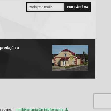
 predajňa a
hradené. |
minibikemania@minibikemania.sk