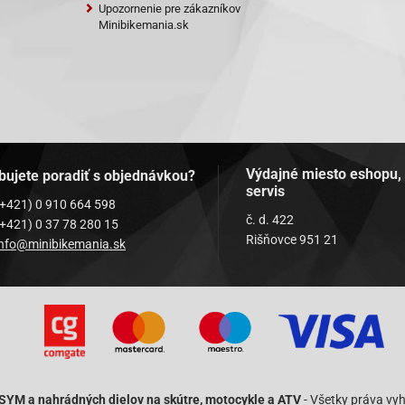
Upozornenie pre zákazníkov
Minibikemania.sk
Výdajné miesto eshopu,
bujete poradiť s objednávkou?
servis
(+421) 0 910 664 598
č. d. 422
(+421) 0 37 78 280 15
Rišňovce 951 21
info@minibikemania.sk
 SYM a nahrádných dielov na skútre, motocykle a ATV
- Všetky práva vy