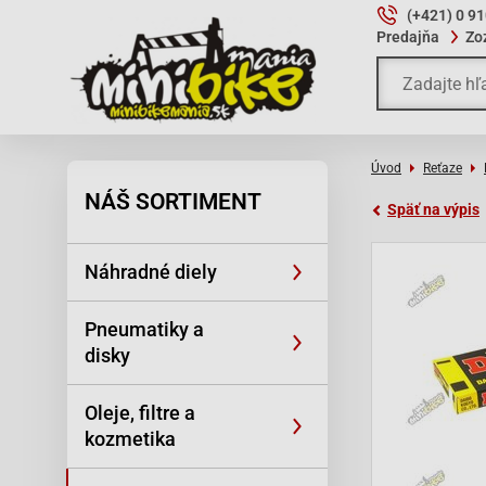
(+421) 0 9
Predajňa
Zo
Úvod
Reťaze
NÁŠ SORTIMENT
Späť na výpis
Náhradné diely
Pneumatiky a
disky
Oleje, filtre a
kozmetika