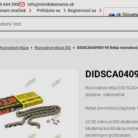
10 664 598
info@minibikemania.sk
znam značiek
Prihláste sa
Registrovať sa
sk
Sloven
Rozvodové reťaze
Rozvodové reťaze DID
DIDSCA0409SV-90 Reťaz rozvodová
DIDSCA0409
Rozvodová reťaz DID SCA040
spojena - nekonečná.
Reťaz pre motory Daytona 1
Už 30 rokov je DID dodávat
Moderná konštrukcia motora
extrémnym rýchlostiam.