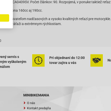
z DID SCA0409SV. Počet článkov: 90. Rozpojená, v ponuke taktiež reťaz
ory Daytona 160cc aj 190cc.
 DID dodávateľom nadčasových a vysoko kvalitných reťazí pre motocykle
vysokej záťaži a extrémnym rýchlostiam.
0
ený servis s
Pri objednaní do 12:00
Na
rným vyškoleným
tovar zajtra u vás
onálom
MINIBIKEMANIA
O nás
Kontakt predajňa