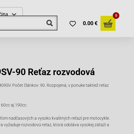
čina
0
0.00 €
SV-90 Reťaz rozvodová
9SV. Počet článkov: 90. Rozpojená, v ponuke taktiež reťaz
60cc aj 190cc.
eľom nadčasových a vysoko kvalitných reťazí pre motocykle.
 vyžaduje rozvodovú reťaz, ktorá odoláva vysokej záťaži a