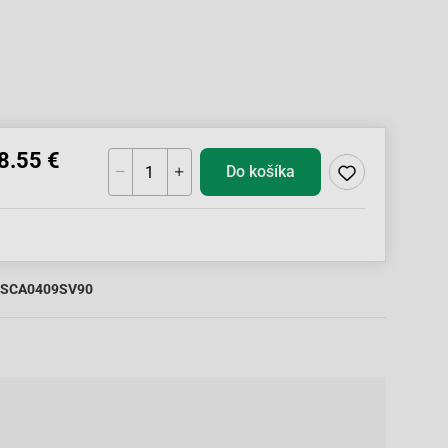
8.55 €
Do košíka
SCA0409SV90