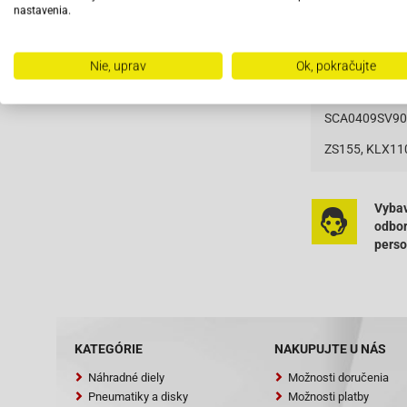
Rozvodová reťa
nastavenia.
Výpredaj
Reťaz pre mot
Nie, uprav
Ok, pokračujte
Už 30 rokov je
ktorá odoláva 
SCA0409SV90
ZS155, KLX11
Vybav
odbo
pers
KATEGÓRIE
NAKUPUJTE U NÁS
Náhradné diely
Možnosti doručenia
Pneumatiky a disky
Možnosti platby