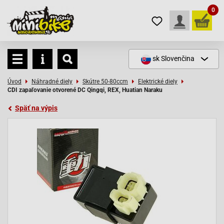
0
sk
Slovenčina
Úvod
Náhradné diely
Skútre 50-80ccm
Elektrické diely
CDI zapaľovanie otvorené DC Qingqi, REX, Huatian Naraku
Späť na výpis