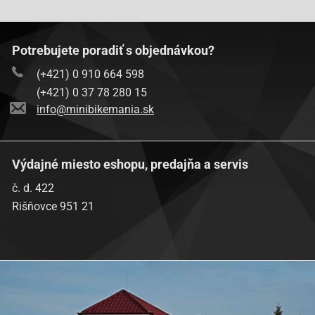
REX (Jinan Qingqi, Shenke) RS-500 [QM50QT-6A (A)]
REX (Jinan Qingqi, Shenke) RS-900 [QM50T-10A (A)]
Potrebujete poradiť s objednávkou?
REX (Jinan Qingqi, Shenke) RS-900 [QM50T-10A (A)]
(+421) 0 910 664 598
(+421) 0 37 78 280 15
info@minibikemania.sk
NK390.21
Výdajné miesto eshopu, predajňa a servis
č. d. 422
Rišňovce 951 21