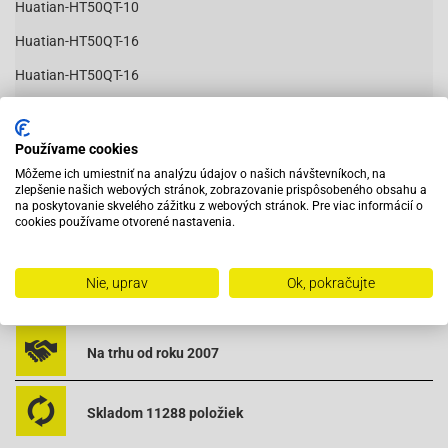
Huatian-HT50QT-10
Huatian-HT50QT-16
Huatian-HT50QT-16
Huatian-HT50QT-22
Čítať viac
Huatian-HT50QT-22
Používame cookies
Môžeme ich umiestniť na analýzu údajov o našich návštevníkoch, na
Huatian-HT50QT-25
zlepšenie našich webových stránok, zobrazovanie prispôsobeného obsahu a
na poskytovanie skvelého zážitku z webových stránok. Pre viac informácií o
Huatian-HT50QT-25
cookies používame otvorené nastavenia.
Vybavený servis s odborným vyškoleným personálom
Huatian-HT50QT-26
Huatian-HT50QT-26
Nie, uprav
Ok, pokračujte
Pri objednaní do 12:00 tovar zajtra u vás
Huatian-HT50QT-36
Huatian-HT50QT-36
Na trhu od roku 2007
Huatian-HT50QT-6
Skladom 11288 položiek
Huatian-HT50QT-6