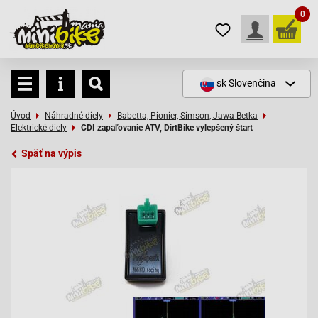
0
sk
Slovenčina
Úvod
Náhradné diely
Babetta, Pionier, Simson, Jawa Betka
Elektrické diely
CDI zapaľovanie ATV, DirtBike vylepšený štart
Späť na výpis