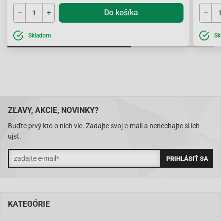
Do košíka
Skladom
Sk
ZĽAVY, AKCIE, NOVINKY?
Buďte prvý kto o nich vie. Zadajte svoj e-mail a nenechajte si ich
ujsť.
KATEGÓRIE