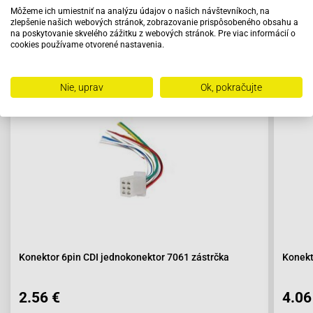
Môžeme ich umiestniť na analýzu údajov o našich návštevníkoch, na
zlepšenie našich webových stránok, zobrazovanie prispôsobeného obsahu a
na poskytovanie skvelého zážitku z webových stránok. Pre viac informácií o
cookies používame otvorené nastavenia.
Odporúčame zakúpiť s výrobkom
Nie, uprav
Ok, pokračujte
Konektor 6pin CDI jednokonektor 7061 zástrčka
Konekt
2.56 €
4.06