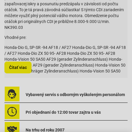
zapaľovacej iskry a posunutiu predzápalu v závislosti od počtu
otáčok. To je tá pravá závodná súčiastka! S týmto CDI zariadením
môžete využiť plný potenciál vášho motora. Obmedzenie počtu
otáčok pri originálnych CDI je približne 8.000-9.000 U/min.
NK390.03
Vhodné pre:
Honda-Dio G, SP-SR -94 AF18 / AF27 Honda-Dio G, SP-SR -94 AF18
/ AF27 Honda-Dio ZX 50 95- AF28 Honda-Dio ZX 50 95- AF28
Honda-Vision 50 SA50 AF29 (gerader Zylinderanschluss) Honda-
Vision 50 SA50 AF29 (gerader Zylinderanschluss) Honda-Vision 50
Čítať viac
SA50 AF29 (schräger Zylinderanschluss) Honda-Vision 50 SA50
AF29 (schräger Zylinderanschluss) Kymco-Curio 50 CX50 KCP
Kymco-Curio 50 CX50 KCP Kymco-DJ 50 Refined SA10ED Kymco-
DJ 50 Refined SA10ED Kymco-DJ 50 SA10AA Kymco-DJ 50
SA10AA Kymco-Fever 1 50 ZX50 KCA SA10AL Kymco-Fever 1 50
Vybavený servis s odborným vyškoleným personálom
ZX50 KCA SA10AL Kymco-Heroism 50 Calypso 50 KCZ SB10AC
Kymco-Heroism 50 Calypso 50 KCZ SB10AC Kymco-Super 9 AC 50
Kymco-Super 9 AC 50 Kymco-Super 9 AC 50 [Sports] Kymco-Super
Pri objednaní do 12:00 tovar zajtra u vás
9 AC 50 [Sports] Kymco-YUP 50 Kymco-YUP 50 PGO-Big Max 50 AC
PGO-Big Max 50 AC PGO-G-Max 50 AC PGO-G-Max 50 AC PGO-
PMX 50 AC PGO-PMX 50 AC PGO-T-Rex 50 AC PGO-T-Rex 50 AC
Na trhu od roku 2007