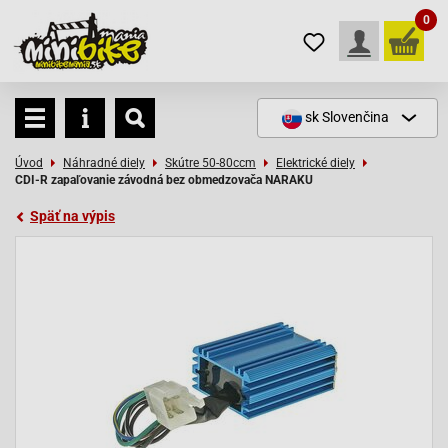
0
sk
Slovenčina
Úvod
Náhradné diely
Skútre 50-80ccm
Elektrické diely
CDI-R zapaľovanie závodná bez obmedzovača NARAKU
Späť na výpis