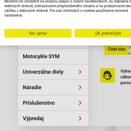
Môžeme ich umiestniť na analýzu údajov o našich návštevníkoch, na zlepšenie 
Reťaze
Vhodné na:
webových stránok, zobrazovanie prispôsobeného obsahu a na poskytovanie skv
zážitku z webových stránok. Pre viac informácií o cookies používame otvorené
nastavenia.
Oblečenie a
AGM-GMX 450
športová výstroj
AGM-GMX 500
Nie, uprav
Ok, pokračujte
Baja-BE500 50
Skútre SYM
Baja-Suncity 
Baja-Suncity 
Čítať viac
Baotian-BT49Q
Motocykle SYM
Baotian-BT49
Baotian-BT49
Baotian-BT49
Univerzálne diely
Vybav
Baotian-BT49
odbo
Baotian-BT49
pers
Náradie
Baotian-BT49
Baotian-BT49Q
Baotian-BT49
Príslušenstvo
Baotian-BT49Q
Baotian-BT49Q
Výpredaj
Baotian-BT49
Baotian-BT49
Baotian-BT49