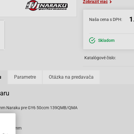
Zobraziť viac
1
Naša cena s DPH:
Skladom
Katalógové čislo:
u
Parametre
Otázka na predavača
varu
3mm Naraku pre GY6 50ccm 139QMB/QMA
34mm
ŕtaním: 44mm