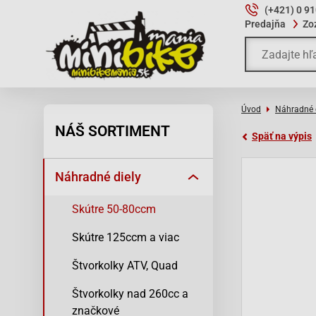
(+421) 0 9
Predajňa
Zo
Úvod
Náhradné 
NÁŠ SORTIMENT
Späť na výpis
Náhradné diely
Skútre 50-80ccm
Skútre 125ccm a viac
Štvorkolky ATV, Quad
Štvorkolky nad 260cc a
značkové