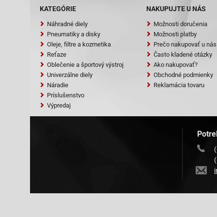
Baotian-BT49
KATEGÓRIE
NAKUPUJTE U NÁS
Baotian-BT49
Náhradné diely
Možnosti doručenia
Baotian-BT49Q
Pneumatiky a disky
Možnosti platby
Baotian-BT49Q
Oleje, filtre a kozmetika
Prečo nakupovať u nás
Baotian-BT49Q
Reťaze
Často kladené otázky
Baotian-BT49Q
Oblečenie a športový výstroj
Ako nakupovať?
Baotian-BT49
Baotian-BT49
Univerzálne diely
Obchodné podmienky
Baotian-BT49
Náradie
Reklamácia tovaru
Baotian-BT49
Príslušenstvo
Baotian-BT50Q
Výpredaj
Baotian-BT50Q
Benzhou-City 
Benzhou-Form
Potre
Benzhou-Form
Benzhou-Retro
Benzhou-YY50
Benzhou-YY50
Buffalo-Wind 
Dazon-Diamon
Eppella-GMX 5
Ering-Smart Ri