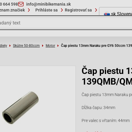
10 664 598
info@minibikemania.sk
znam značiek
Prihláste sa
Registrovať sa
sk
Sloven
diely
Skútre 50-80ccm
Motor
Čap piestu 13mm Naraku pre GY6 50ccm 
Čap piestu 
139QMB/Q
Čap piestu 13mm Naraku 
Dĺžka čapu: 34mm
Pre valec s vŕtaním: 44mm