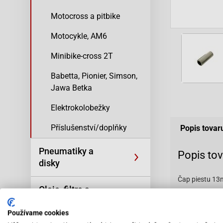
Motocross a pitbike
Motocykle, AM6
Minibike-cross 2T
Babetta, Pionier, Simson,
Jawa Betka
Elektrokolobežky
Příslušenství/doplňky
Popis tovar
Pneumatiky a
Popis to
disky
Čap piestu 1
Oleje, filtre a
Dĺžka čapu: 
kozmetika
Používame cookies
Pre valec s v