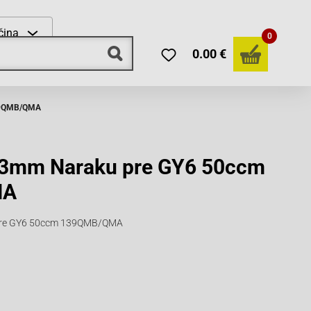
čina
0
0.00 €
139QMB/QMA
13mm Naraku pre GY6 50ccm
MA
pre GY6 50ccm 139QMB/QMA