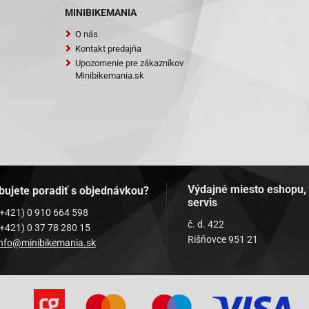
QT-6B1
MINIBIKEMANIA
QT-6B4
O nás
T-7 Smart Rider
Kontakt predajňa
T-9 Sprint
Upozornenie pre zákazníkov
T-9F1 Eagle
Minibikemania.sk
T-9F3 Eagle
QT-9R1
QT-9R3
QT-9S1
QT-9S3
T-11 Retro
T-9 Ecobike
Star (YY50QT)
Výdajné miesto eshopu,
ula 2000 (YY50QT-6A)
bujete poradiť s objednávkou?
servis
ula One (YY50QT-6)
(+421) 0 910 664 598
 Star (YY50QT-15)
č. d. 422
(+421) 0 37 78 280 15
QT-14
Rišňovce 951 21
info@minibikemania.sk
QT-26
50
dback 50 4T
0 4-Takt
der 50