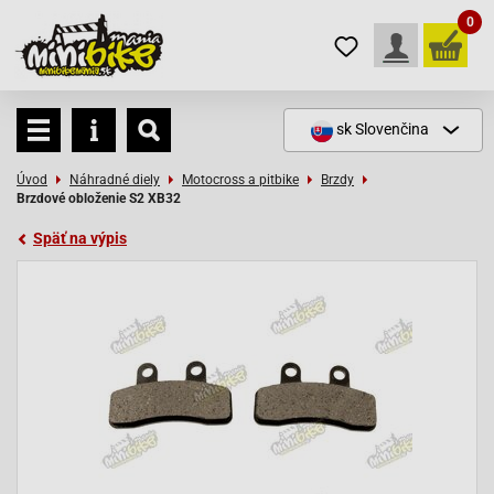
0
sk
Slovenčina
Úvod
Náhradné diely
Motocross a pitbike
Brzdy
Brzdové obloženie S2 XB32
Späť na výpis