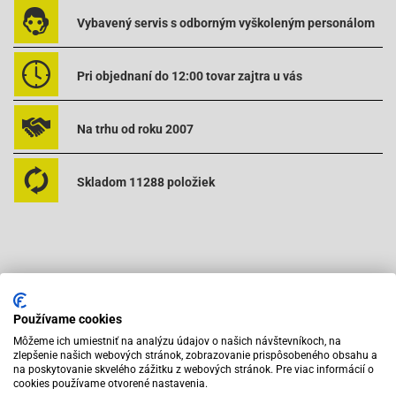
Vybavený servis s odborným vyškoleným personálom
Pri objednaní do 12:00 tovar zajtra u vás
Na trhu od roku 2007
Skladom 11288 položiek
Používame cookies
Odporúčame zakúpiť s výrobkom
Môžeme ich umiestniť na analýzu údajov o našich návštevníkoch, na
zlepšenie našich webových stránok, zobrazovanie prispôsobeného obsahu a
na poskytovanie skvelého zážitku z webových stránok. Pre viac informácií o
cookies používame otvorené nastavenia.