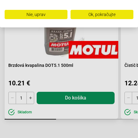
Nie, uprav
Ok, pokračujte
Brzdová kvapalina DOT5.1 500ml
Čistič
10.21 €
12.2
Do košíka
Skladom
Sk