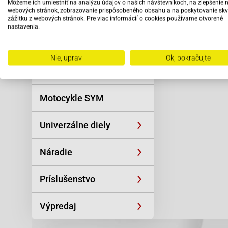
Môžeme ich umiestniť na analýzu údajov o našich návštevníkoch, na zlepšenie 
Reťaze
webových stránok, zobrazovanie prispôsobeného obsahu a na poskytovanie skv
zážitku z webových stránok. Pre viac informácií o cookies používame otvorené
nastavenia.
Oblečenie a
športová výstroj
Nie, uprav
Ok, pokračujte
Skútre SYM
Motocykle SYM
Univerzálne diely
Náradie
Príslušenstvo
Výpredaj