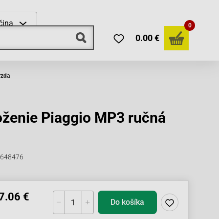
čina
0
0.00 €
rzda
oženie Piaggio MP3 ručná
3 648476
7.06 €
Do košíka