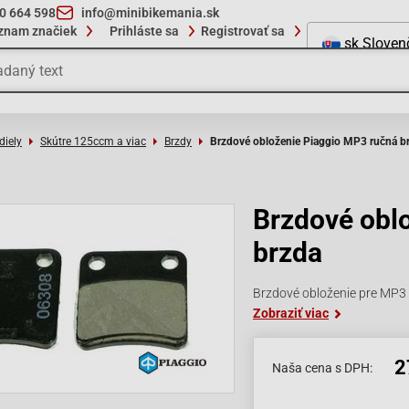
10 664 598
info@minibikemania.sk
znam značiek
Prihláste sa
Registrovať sa
sk
Sloven
diely
Skútre 125ccm a viac
Brzdy
Brzdové obloženie Piaggio MP3 ručná b
Brzdové obl
brzda
Brzdové obloženie pre MP
Zobraziť viac
2
Naša cena s DPH: