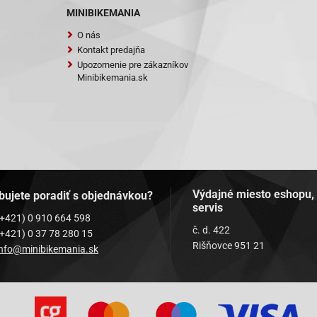
MINIBIKEMANIA
O nás
Kontakt predajňa
Upozornenie pre zákazníkov
Minibikemania.sk
Výdajné miesto eshopu,
bujete poradiť s objednávkou?
servis
(+421) 0 910 664 598
č. d. 422
(+421) 0 37 78 280 15
Rišňovce 951 21
info@minibikemania.sk