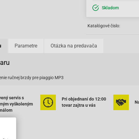
Skladom
Katalógové čislo:
u
Parametre
Otázka na predavača
varu
nie ručnej brzdy pre piaggio MP3
ený servis s
Pri objednaní do 12:00
Na
rným vyškoleným
tovar zajtra u vás
onálom