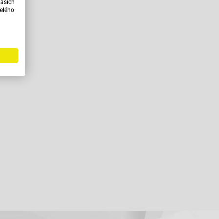
našich
elého