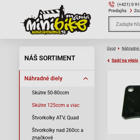
(+421) 0 9
Predajňa
Zo
Úvod
Náhradné 
NÁŠ SORTIMENT
Späť na výpis
Náhradné diely
Skútre 50-80ccm
Skútre 125ccm a viac
Štvorkolky ATV, Quad
Štvorkolky nad 260cc a
značkové