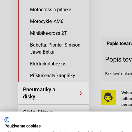
Motocross a pitbike
Motocykle, AM6
Minibike-cross 2T
Popis tovar
Babetta, Pionier, Simson,
Jawa Betka
Popis to
Elektrokolobežky
Brzdové oblože
Příslušenství/doplňky
Pneumatiky a
Vybav
disky
odbo
pers
Oleje, filtre a
kozmetika
Používame cookies