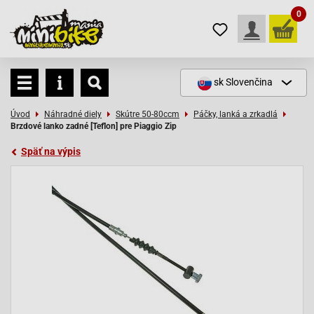
0
sk
Slovenčina
Úvod
Náhradné diely
Skútre 50-80ccm
Páčky, lanká a zrkadlá
Brzdové lanko zadné [Teflon] pre Piaggio Zip
Späť na výpis