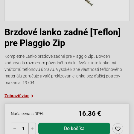
Brzdové lanko zadné [Teflon]
pre Piaggio Zip
Kompletné Lanko brzdové zadné pre Piaggio Zip . Bovden
zodpovedá rozmerom pôvodného dielu. Avšak,toto lanko má
vnútornú teflónovú úpravu. Vysoké klzné vlastnosti teflónového
materiálu zaručuje trvalé preklzovanie lanka bez ďalšej potreby
mazania. 19704
Zobraziť viac
16.36 €
Naša cena s DPH:
Do košíka