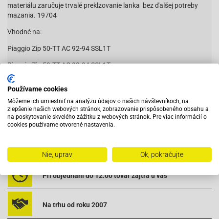
materiálu zaručuje trvalé preklzovanie lanka bez ďalšej potreby
mazania. 19704
Vhodné na:
Piaggio Zip 50-TT AC 92-94 SSL1T
Piaggio Zip 50-TT AC 92-94 SSL1T
Piaggio Zip Base-25 TT AC 96-98 SSP2T
Používame cookies
Piaggio Zip Base-25 TT AC 96-98 SSP2T
Čítať viac
Môžeme ich umiestniť na analýzu údajov o našich návštevníkoch, na
zlepšenie našich webových stránok, zobrazovanie prispôsobeného obsahu a
Piaggio Zip Base-50 DT AC 96-98 SSP2T
na poskytovanie skvelého zážitku z webových stránok. Pre viac informácií o
cookies používame otvorené nastavenia.
Piaggio Zip Base-50 DT AC 96-98 SSP2T
Vybavený servis s odborným vyškoleným personálom
Piaggio Zip Base-50 TT AC 96-98 SSP2T
Nie, uprav
Ok, pokračujte
Piaggio Zip Base-50 TT AC 96-98 SSP2T
Pri objednaní do 12:00 tovar zajtra u vás
Piaggio Zip Fast Rider-50 DT AC 94-96 SSL1T
Piaggio Zip Fast Rider-50 DT AC 94-96 SSL1T
Na trhu od roku 2007
Piaggio Zip Fast Rider-50 DT AC 96-00 ZAPC070