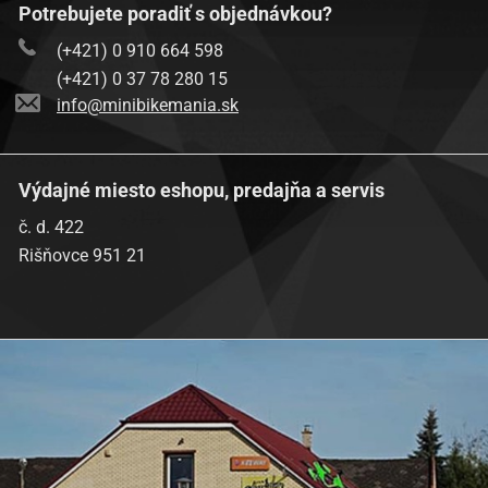
YAMAHA
XTZ 750 Super Teneré
750
01-1997
Potrebujete poradiť s objednávkou?
(+421) 0 910 664 598
(+421) 0 37 78 280 15
info@minibikemania.sk
Výdajné miesto eshopu, predajňa a servis
č. d. 422
Rišňovce 951 21