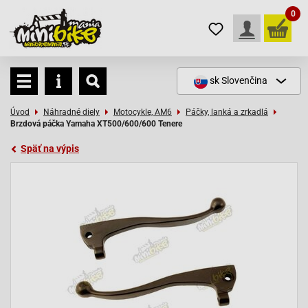
0
sk
Slovenčina
Úvod
Náhradné diely
Motocykle, AM6
Páčky, lanká a zrkadlá
Brzdová páčka Yamaha XT500/600/600 Tenere
Späť na výpis