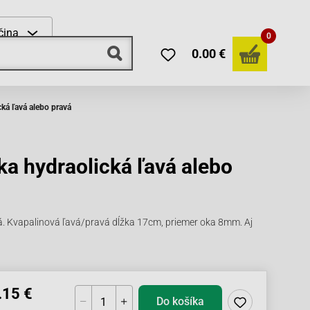
čina
0
0.00 €
ká ľavá alebo pravá
a hydraolická ľavá alebo
á. Kvapalinová ľavá/pravá dĺžka 17cm, priemer oka 8mm. Aj
.15 €
Do košíka