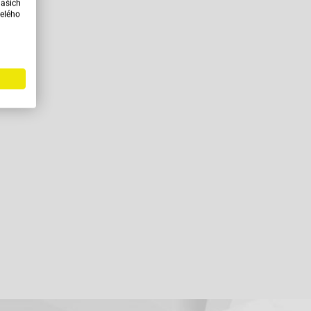
našich
elého