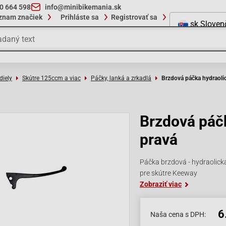
10 664 598
info@minibikemania.sk
znam značiek
Prihláste sa
Registrovať sa
sk
Sloven
diely
Skútre 125ccm a viac
Páčky, lanká a zrkadlá
Brzdová páčka hydraolic
Brzdová páčk
pravá
Páčka brzdová - hydraolick
pre skútre Keeway
Zobraziť viac
6
Naša cena s DPH: