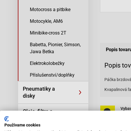
Motocross a pitbike
Motocykle, AM6
Minibike-cross 2T
Babetta, Pionier, Simson,
Popis tovar
Jawa Betka
Elektrokolobežky
Popis to
Příslušenství/doplňky
Páčka brzdová 
Pneumatiky a
Kvapalinová ľ
disky
Vybav
Oleje, filtre a
odbo
kozmetika
pers
Používame cookies