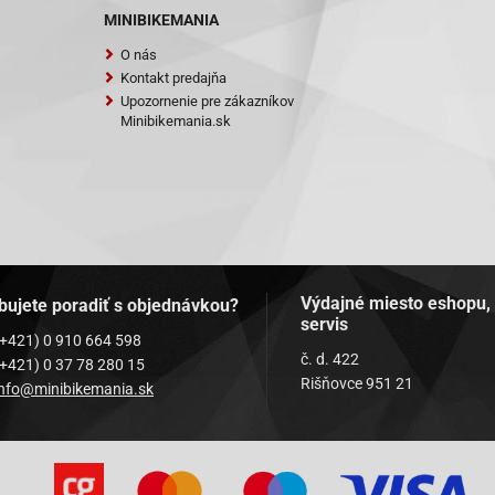
MINIBIKEMANIA
O nás
Kontakt predajňa
Upozornenie pre zákazníkov
Minibikemania.sk
Výdajné miesto eshopu,
bujete poradiť s objednávkou?
servis
(+421) 0 910 664 598
č. d. 422
(+421) 0 37 78 280 15
Rišňovce 951 21
info@minibikemania.sk