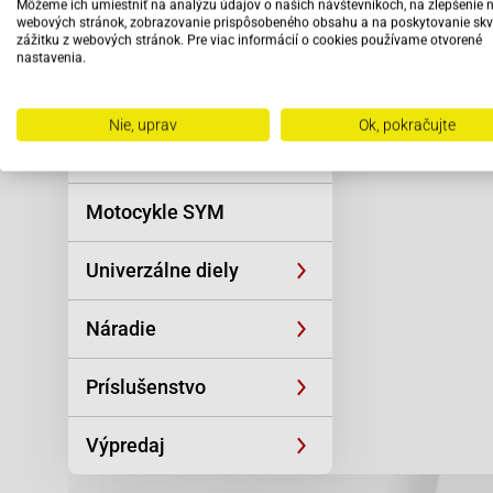
Môžeme ich umiestniť na analýzu údajov o našich návštevníkoch, na zlepšenie 
Reťaze
webových stránok, zobrazovanie prispôsobeného obsahu a na poskytovanie skv
zážitku z webových stránok. Pre viac informácií o cookies používame otvorené
nastavenia.
Oblečenie a
športová výstroj
Nie, uprav
Ok, pokračujte
Skútre SYM
Motocykle SYM
Univerzálne diely
Náradie
Príslušenstvo
Výpredaj