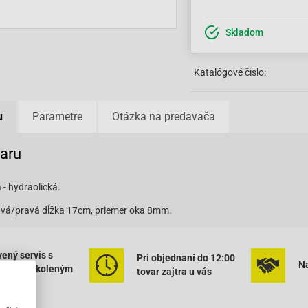
Skladom
Katalógové čislo:
u
Parametre
Otázka na predavača
varu
- hydraolická.
avá/pravá dĺžka 17cm, priemer oka 8mm.
ený servis s
Pri objednaní do 12:00
Na
rným vyškoleným
tovar zajtra u vás
onálom