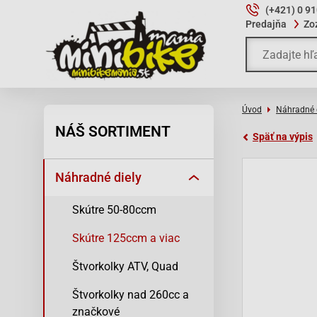
(+421) 0 9
Predajňa
Zo
Úvod
Náhradné 
NÁŠ SORTIMENT
Späť na výpis
Náhradné diely
Skútre 50-80ccm
Skútre 125ccm a viac
Štvorkolky ATV, Quad
Štvorkolky nad 260cc a
značkové