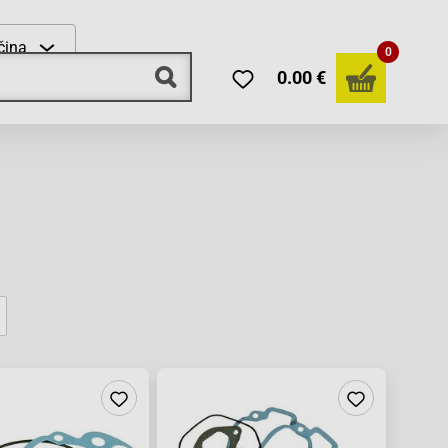
čina
0
0.00 €