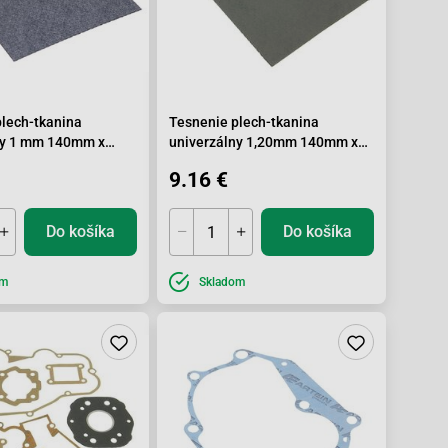
plech-tkanina
Tesnenie plech-tkanina
ny 1 mm 140mm x
univerzálny 1,20mm 140mm x
195mm
9.16 €
Do košíka
Do košíka
om
Skladom