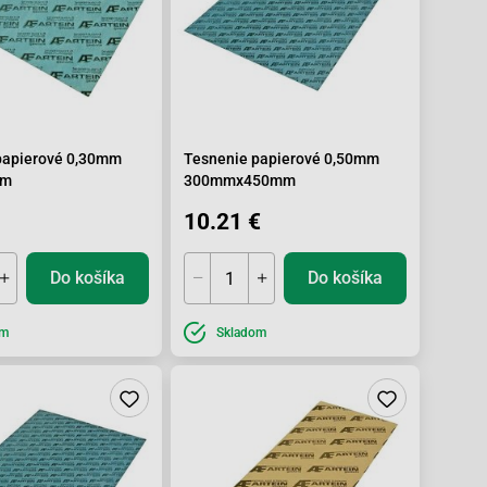
papierové 0,30mm
Tesnenie papierové 0,50mm
mm
300mmx450mm
10.21 €
Do košíka
Do košíka
om
Skladom