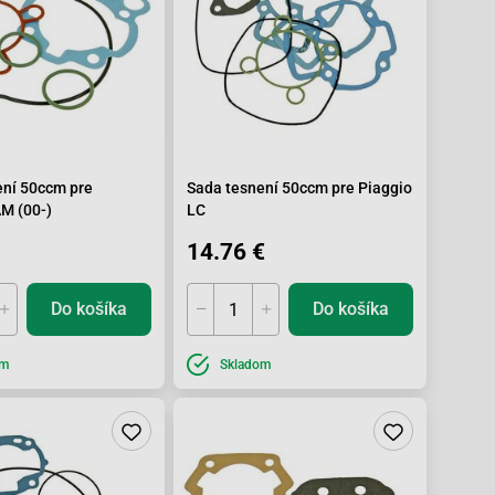
ení 50ccm pre
Sada tesnení 50ccm pre Piaggio
AM (00-)
LC
14.76 €
Do košíka
Do košíka
om
Skladom