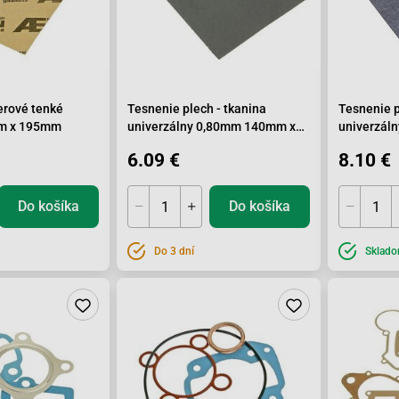
erové tenké
Tesnenie plech - tkanina
Tesnenie 
m x 195mm
univerzálny 0,80mm 140mm x
univerzál
195mm
195mm
6.09 €
8.10 €
Do košíka
Do košíka
Do 3 dní
Sklad