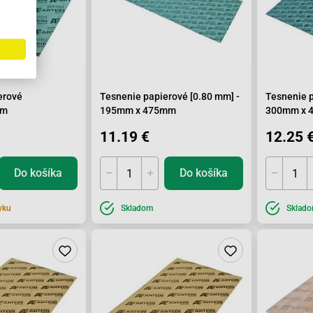
erové
Tesnenie papierové [0.80 mm] -
Tesnenie p
mm
195mm x 475mm
300mm x 
11.19 €
12.25 
Do košíka
Do košíka
vku
Skladom
Sklad