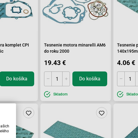
ra komplet CPI
Tesnenie motora minarelli AM6
Tesnenie 
ic
do roku 2000
140x195
19.43 €
4.06 €
Do košíka
Do košíka
Skladom
Sklad
našich
elého