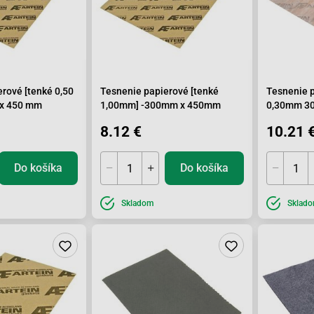
rové [tenké 0,50
Tesnenie papierové [tenké
Tesnenie 
 x 450 mm
1,00mm] -300mm x 450mm
0,30mm 3
8.12 €
10.21 
Do košíka
Do košíka
Skladom
Sklad