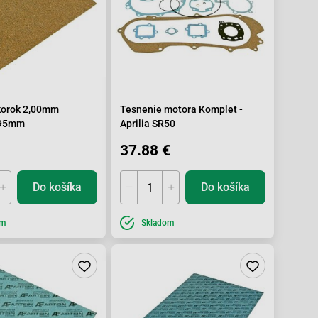
korok 2,00mm
Tesnenie motora Komplet -
95mm
Aprilia SR50
37.88 €
Do košíka
Do košíka
om
Skladom