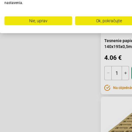
nastavenia.
Nie, uprav
Ok, pokračujte
Tesnenie papi
140x195x0,5
4.06 €
Na objedná