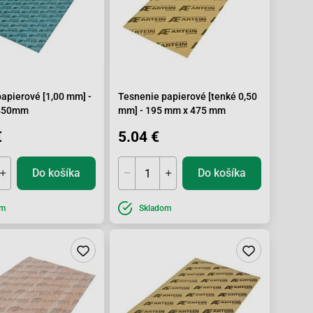
apierové [1,00 mm] -
Tesnenie papierové [tenké 0,50
450mm
mm] - 195 mm x 475 mm
€
5.04 €
Do košíka
Do košíka
om
Skladom