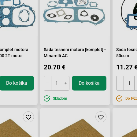
komplet motora
Sada tesnení motora [komplet] -
Sada tesne
100 2T motor
Minarelli AC
50ccm
20.70 €
11.27 
Do košíka
Do košíka
Skladom
Do týž