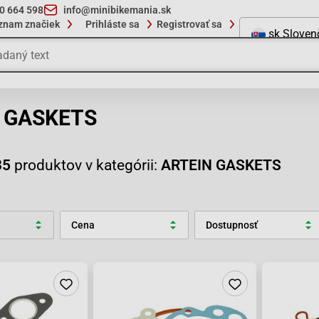
10 664 598
info@minibikemania.sk
znam značiek
Prihláste sa
Registrovať sa
sk
Sloven
 GASKETS
35
produktov v kategórii:
ARTEIN GASKETS
Cena
Dostupnosť