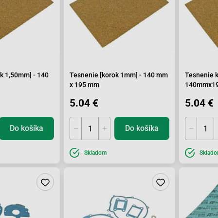
k 1,50mm] - 140
Tesnenie [korok 1mm] - 140 mm
Tesnenie 
x 195 mm
140mmx1
5.04 €
5.04 €
Do košíka
Do košíka
Skladom
Sklad