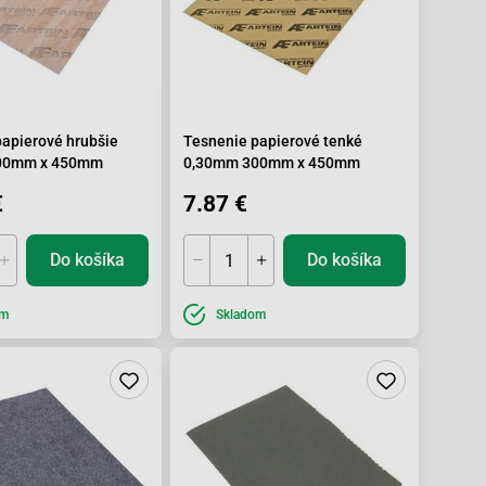
papierové hrubšie
Tesnenie papierové tenké
00mm x 450mm
0,30mm 300mm x 450mm
€
7.87 €
Do košíka
Do košíka
om
Skladom