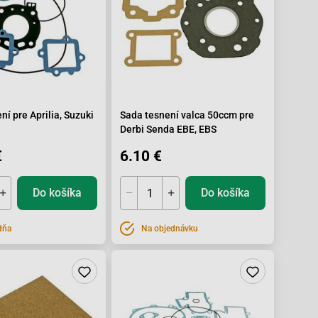
ní pre Aprilia, Suzuki
Sada tesnení valca 50ccm pre
Derbi Senda EBE, EBS
€
6.10 €
Do košíka
Do košíka
dňa
Na objednávku