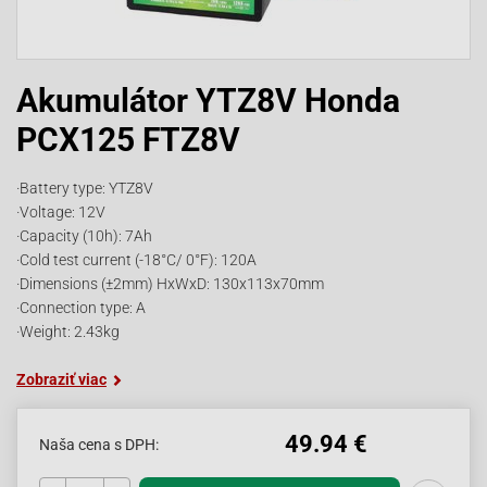
Akumulátor YTZ8V Honda
PCX125 FTZ8V
·Battery type: YTZ8V
·Voltage: 12V
·Capacity (10h): 7Ah
·Cold test current (-18°C/ 0°F): 120A
·Dimensions (±2mm) HxWxD: 130x113x70mm
·Connection type: A
·Weight: 2.43kg
Zobraziť viac
49.94 €
Naša cena s DPH: