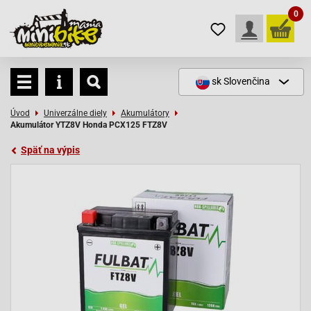
0
sk
Slovenčina
Úvod
Univerzálne diely
Akumulátory
Akumulátor YTZ8V Honda PCX125 FTZ8V
Späť na výpis