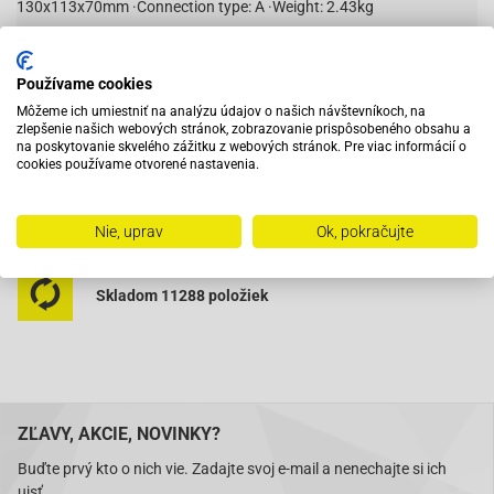
130x113x70mm ·Connection type: A ·Weight: 2.43kg
Používame cookies
Vybavený servis s odborným vyškoleným personálom
Môžeme ich umiestniť na analýzu údajov o našich návštevníkoch, na
zlepšenie našich webových stránok, zobrazovanie prispôsobeného obsahu a
na poskytovanie skvelého zážitku z webových stránok. Pre viac informácií o
Pri objednaní do 12:00 tovar zajtra u vás
cookies používame otvorené nastavenia.
Na trhu od roku 2007
Nie, uprav
Ok, pokračujte
Skladom 11288 položiek
ZĽAVY, AKCIE, NOVINKY?
Buďte prvý kto o nich vie. Zadajte svoj e-mail a nenechajte si ich
ujsť.