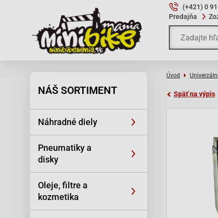
(+421) 0 9
Predajňa
Zo
Úvod
Univerzáln
NÁŠ SORTIMENT
Späť na výpis
Náhradné diely
Pneumatiky a
disky
Oleje, filtre a
kozmetika