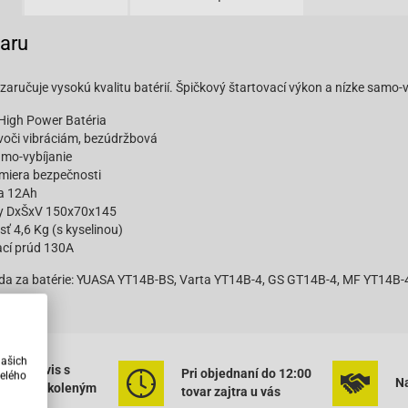
varu
aručuje vysokú kvalitu batérií. Špičkový štartovací výkon a nízke samo-v
High Power Batéria
voči vibráciám, bezúdržbová
amo-vybíjanie
miera bezpečnosti
a 12Ah
y DxŠxV 150x70x145
ť 4,6 Kg (s kyselinou)
ací prúd 130A
a za batérie: YUASA YT14B-BS, Varta YT14B-4, GS GT14B-4, MF YT14B-
našich
ený servis s
Pri objednaní do 12:00
elého
Na
rným vyškoleným
tovar zajtra u vás
onálom