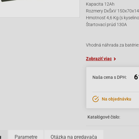
Kapacita 12Ah
Rozmery DxŠxV 150x70x1
Hmotnosť 4,6 Kg (s kyselin
Štartovací prúd 130A
Vhodná náhrada za batérie
Zobraziť viac
6
Naša cena s DPH:
Na objednávku
Katalógové čislo:
u
Parametre
Otázka na predavača