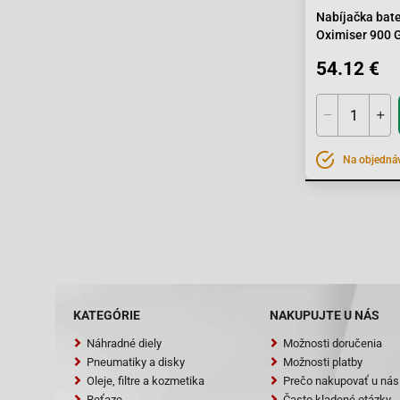
Nabíjačka bate
Oximiser 900 
A, 30 Ah
54.12 €
Na objedná
KATEGÓRIE
NAKUPUJTE U NÁS
Náhradné diely
Možnosti doručenia
Pneumatiky a disky
Možnosti platby
Oleje, filtre a kozmetika
Prečo nakupovať u nás
Reťaze
Často kladené otázky