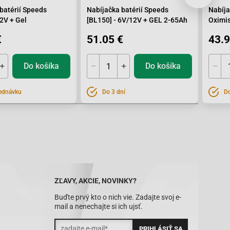
batérií Speeds
Nabíjačka batérií Speeds
Nabíja
12V + Gel
[BL150] - 6V/12V + GEL 2-65Ah
Oximiser 
0,6A, 
€
51.05 €
43.9
Do košíka
Do košíka
ednávku
Do 3 dní
Do
ZĽAVY, AKCIE, NOVINKY?
Buďte prvý kto o nich vie. Zadajte svoj e-
mail a nenechajte si ich ujsť.