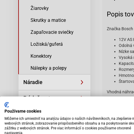
Žiarovky
Popis to
Skrutky a matice
Značka Bosch z
Zapaľovacie sviečky
12V AS 
Ložiská/guferá
Odolná 
Nízke s
Konektory
Vysoká 
Kapacit
Nálepky a polepy
Rozmer
Hmotnos
Štartov
Náradie
Vhodná náhrad
Príslušenstvo
Používame cookies
Výpredaj
Môžeme ich umiestniť na analýzu údajov o našich návštevníkoch, na zlepšenie 
Vybav
webových stránok, zobrazovanie prispôsobeného obsahu a na poskytovanie skv
odbo
zážitku z webových stránok. Pre viac informácií o cookies používame otvorené
nastavenia.
pers