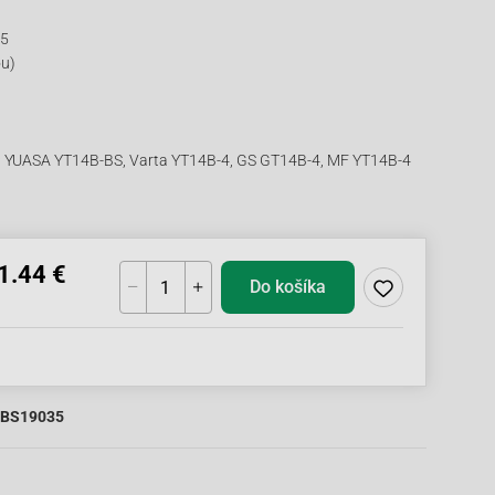
45
ou)
: YUASA YT14B-BS, Varta YT14B-4, GS GT14B-4, MF YT14B-4
1.44 €
Do košíka
BS19035