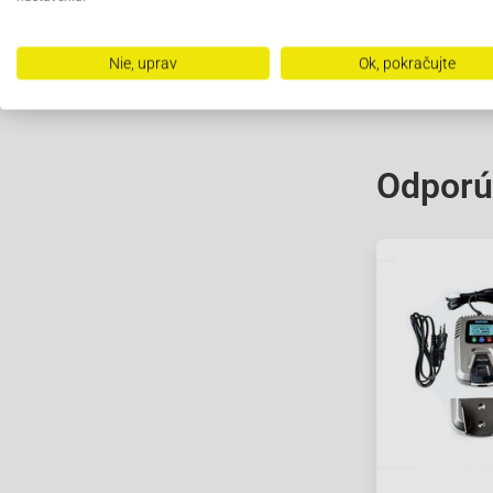
Nie, uprav
Ok, pokračujte
Odporú