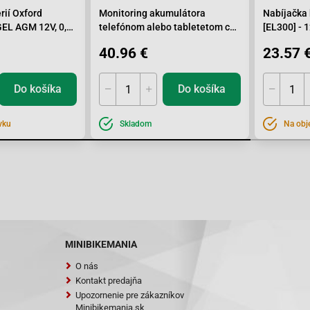
rií Oxford
Monitoring akumulátora
Nabíjačka 
GEL AGM 12V, 0,9
telefónom alebo tabletetom cez
[EL300] - 
Bluetooth pre iOS, Android
40.96 €
23.57 
Do košíka
Do košíka
vku
Skladom
Na obj
MINIBIKEMANIA
O nás
Kontakt predajňa
Upozornenie pre zákazníkov
Minibikemania.sk