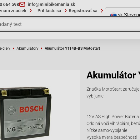
10 664 598
info@minibikemania.sk
znam značiek
Prihláste sa
Registrovať sa
sk
Sloven
e diely
Akumulátory
Akumulátor YT14B-BS Motostart
Akumulátor 
Značka MotoStart zaručuje v
vybíjanie.
12V AS High Power Batéria
Odolná voči vibráciám, bez
Nízke samo-vybíjanie
Vysoká miera bezpečnosti