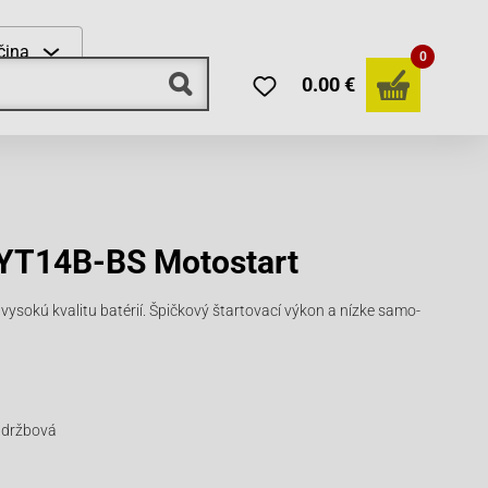
čina
0
0.00 €
YT14B-BS Motostart
ysokú kvalitu batérií. Špičkový štartovací výkon a nízke samo-
údržbová