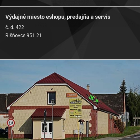
Výdajné miesto eshopu, predajňa a servis
č. d. 422
Rišňovce 951 21