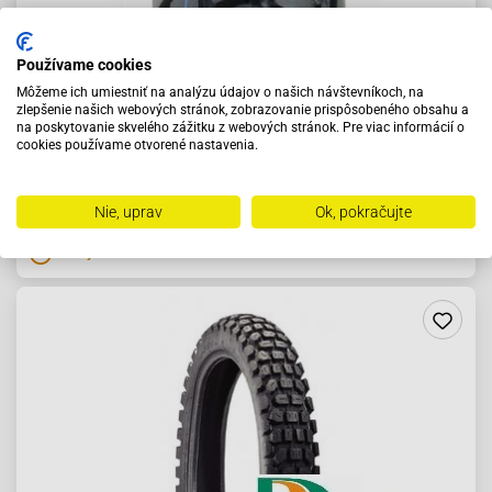
Používame cookies
Pneumatika 4,10-18 163 59P
Môžeme ich umiestniť na analýzu údajov o našich návštevníkoch, na
zlepšenie našich webových stránok, zobrazovanie prispôsobeného obsahu a
na poskytovanie skvelého zážitku z webových stránok. Pre viac informácií o
cookies používame otvorené nastavenia.
41.95 €
Do košíka
Nie, uprav
Ok, pokračujte
Do týždňa