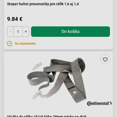
Stoper halter pneumatiky pre ráfik 1,6 aj 1,4
9.84 €
Do košíka
Na objednávku
Vložka do ráfku 18/19 šírka 28mm páska na disk