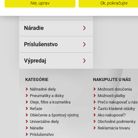
Nie, uprav
Ok, pokračujte
Univerzálne diely
Náradie
Príslušenstvo
Výpredaj
KATEGÓRIE
NAKUPUJTE U NÁS
Náhradné diely
Možnosti doručenia
Pneumatiky a disky
Možnosti platby
Oleje, filtre a kozmetika
Prečo nakupovať u nás
Reťaze
Často kladené otázky
Oblečenie a športový výstroj
Ako nakupovať?
Univerzálne diely
Obchodné podmienky
Náradie
Reklamácia tovaru
Príslušenstvo