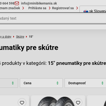
10 664 598
info@minibikemania.sk
znam značiek
Prihláste sa
Registrovať sa
sk
Sloven
y a disky
Skútre
15"
umatiky pre skútre
4
produkty v kategórii:
15" pneumatiky pre skútre
Cena
Dostupnosť