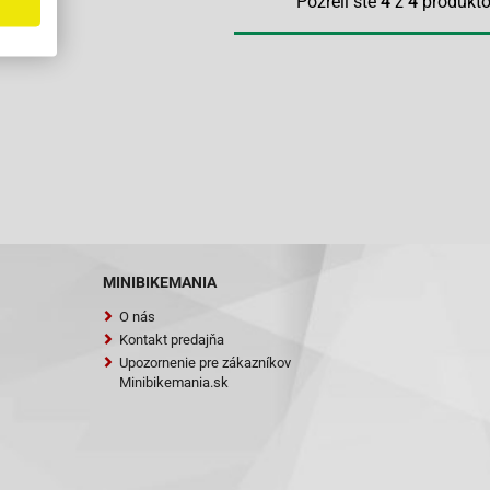
Pozreli ste
4
z
4
produkt
MINIBIKEMANIA
O nás
Kontakt predajňa
Upozornenie pre zákazníkov
Minibikemania.sk