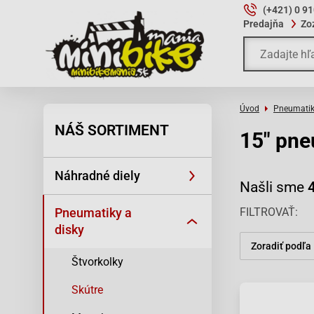
(+421) 0 9
Predajňa
Zo
Úvod
Pneumatik
NÁŠ SORTIMENT
15" pne
Náhradné diely
Našli sme
Pneumatiky a
FILTROVAŤ
disky
Zoradiť podľa
Štvorkolky
Skútre