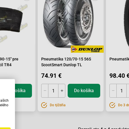
90-15" pre
Pneumatika 120/70-15 56S
Pneumatik
il TR4
ScootSmart Dunlop TL
74.91 €
98.40 
Do košíka
Do košíka
našich
elého
Do týždňa
Do 3 d