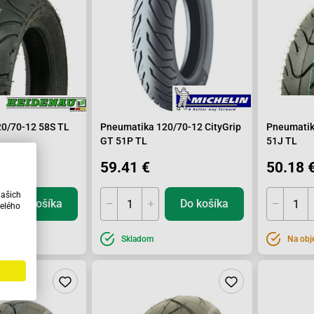
0/70-12 58S TL
Pneumatika 120/70-12 CityGrip
Pneumatik
GT 51P TL
51J TL
59.41 €
50.18 
našich
Do košíka
Do košíka
elého
vku
Skladom
Na obj