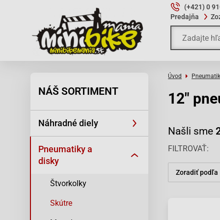
(+421) 0 9
Predajňa
Zo
Úvod
Pneumatik
NÁŠ SORTIMENT
12" pne
Náhradné diely
Našli sme
Pneumatiky a
FILTROVAŤ
disky
Zoradiť podľa
Štvorkolky
Skútre