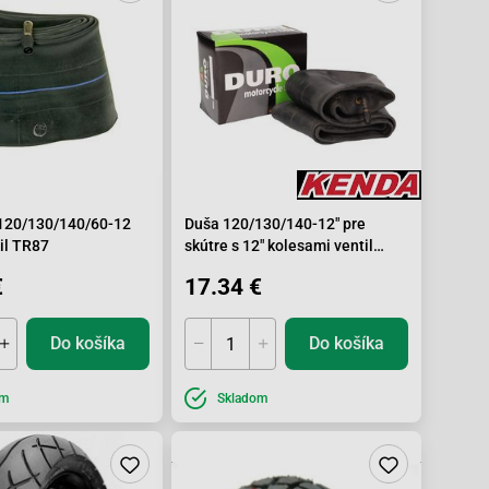
120/130/140/60-12
Duša 120/130/140-12" pre
il TR87
skútre s 12" kolesami ventil
JS87C
€
17.34 €
Do košíka
Do košíka
om
Skladom