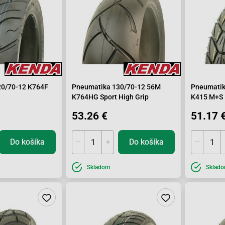
20/70-12 K764F
Pneumatika 130/70-12 56M
Pneumatik
K764HG Sport High Grip
K415 M+S
53.26 €
51.17 
Do košíka
Do košíka
Skladom
Sklad