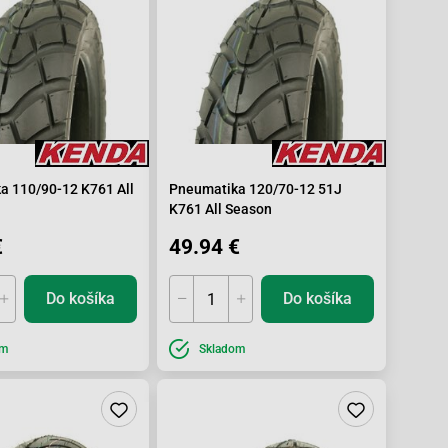
a 110/90-12 K761 All
Pneumatika 120/70-12 51J
K761 All Season
€
49.94 €
Do košíka
Do košíka
om
Skladom