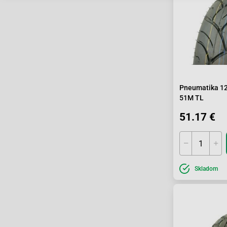
Pneumatika 1
51M TL
51.17 €
Skladom