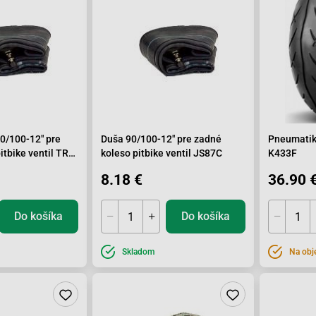
0/100-12" pre
Duša 90/100-12" pre zadné
Pneumatik
itbike ventil TR4
koleso pitbike ventil JS87C
K433F
il
8.18 €
36.90 
Do košíka
Do košíka
Skladom
Na obj