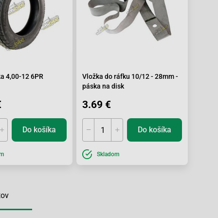
a 4,00-12 6PR
Vložka do ráfku 10/12 - 28mm -
páska na disk
€
3.69 €
Do košíka
Do košíka
om
Skladom
tov