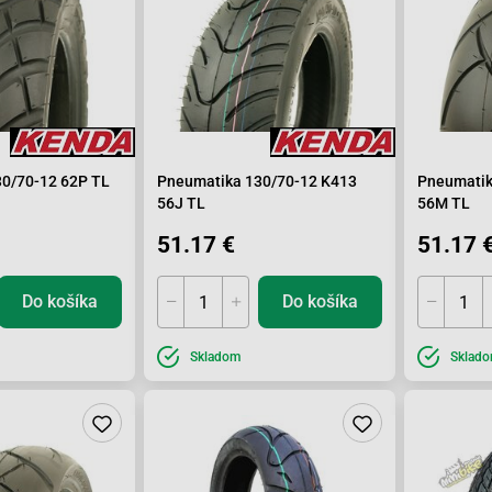
0/70-12 62P TL
Pneumatika 130/70-12 K413
Pneumatik
56J TL
56M TL
51.17 €
51.17 
Do košíka
Do košíka
Skladom
Sklad