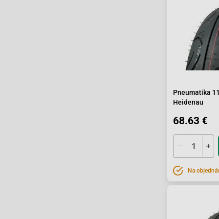
Pneumatika 1
Heidenau
68.63 €
Na objedná