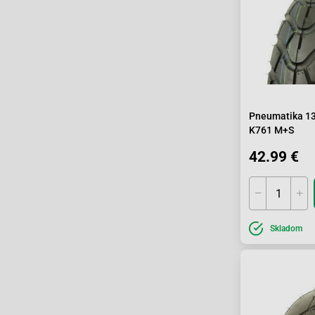
Pneumatika 13
K761 M+S
42.99 €
Skladom