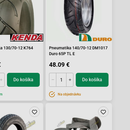
a 130/70-12 K764
Pneumatika 140/70-12 DM1017
Duro 65P TL E
€
48.09 €
Do košíka
Do košíka
om
Na objednávku