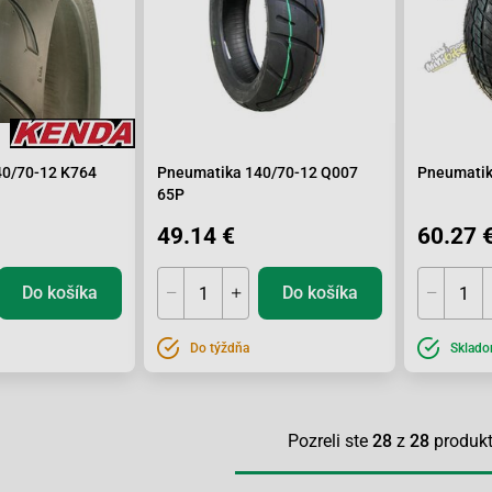
40/70-12 K764
Pneumatika 140/70-12 Q007
Pneumatik
65P
49.14 €
60.27 
Do košíka
Do košíka
Do týždňa
Sklad
Pozreli ste
28
z
28
produk