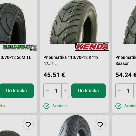
10/70-12 56M TL
Pneumatika 110/70-12 K413
Pneumatik
47J TL
Season
45.51 €
54.24 
Do košíka
Do košíka
vku
Skladom
Sklad