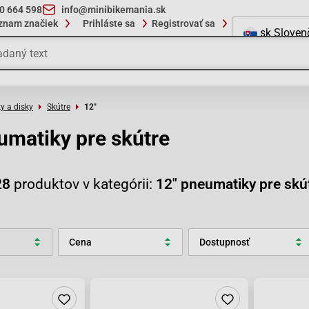
10 664 598
info@minibikemania.sk
znam značiek
Prihláste sa
Registrovať sa
sk
Sloven
y a disky
Skútre
12"
umatiky pre skútre
28
produktov v kategórii:
12" pneumatiky pre skú
Cena
Dostupnosť