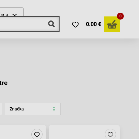
čina
0
0.00 €
tre
Značka