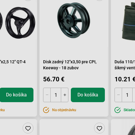
"x2,5 12" QT-4
Disk zadný 12"x3,50 pre CPI,
Duša 110/
Keeway - 18 zubov
šikmý vent
56.70 €
10.21 
Do košíka
Do košíka
vku
Na objednávku
Sklad