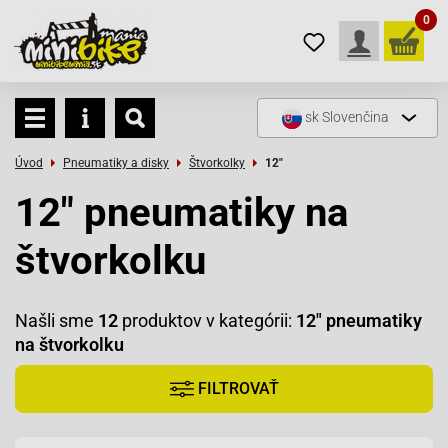
0
sk
Slovenčina
Úvod
Pneumatiky a disky
Štvorkolky
12"
12" pneumatiky na
štvorkolku
Našli sme
12
produktov v kategórii:
12" pneumatiky
na štvorkolku
FILTROVAŤ