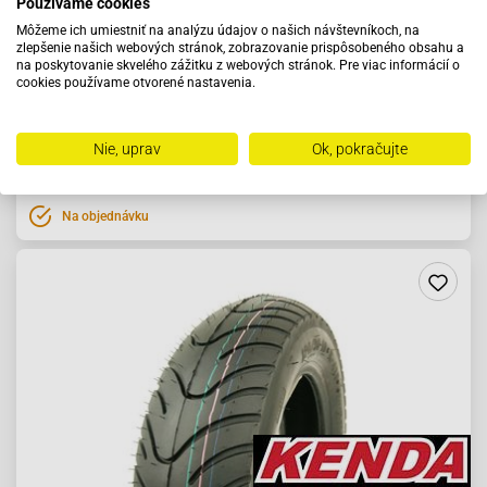
Používame cookies
Môžeme ich umiestniť na analýzu údajov o našich návštevníkoch, na
zlepšenie našich webových stránok, zobrazovanie prispôsobeného obsahu a
Pneumatika 120/90-10 K451 Cross
na poskytovanie skvelého zážitku z webových stránok. Pre viac informácií o
cookies používame otvorené nastavenia.
49.82 €
Nie, uprav
Ok, pokračujte
Do košíka
Na objednávku